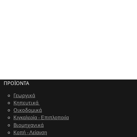
ΠΡΟΪΟΝΤΑ
Γεωργικά
Κηπευτικά
Οικοδομικά
Κιγκαλερία - Επιπλοποιία
Bιομηχανικά
Κοπή - Λείανση