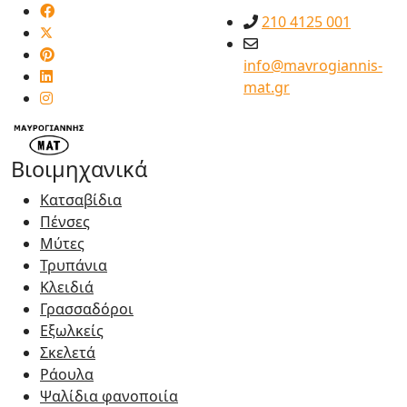
210 4125 001
info@mavrogiannis-
mat.gr
Βιοιμηχανικά
Kατσαβίδια
Πένσες
Μύτες
Τρυπάνια
Κλειδιά
Γρασσαδόροι
Εξωλκείς
Σκελετά
Ράουλα
Ψαλίδια φανοποιία