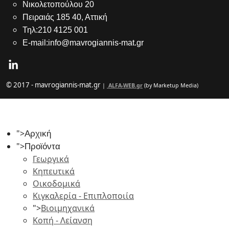
Νικολετοπούλου 20
Πειραιάς 185 40, Αττική
Τηλ:210 4125 001
E-mail:info@mavrogiannis-mat.gr
© 2017 - mavrogiannis-mat.gr
|
ALFA-WEB.gr
(by Marketup Media)
">
Αρχική
">
Προϊόντα
Γεωργικά
Κηπευτικά
Οικοδομικά
Κιγκαλερία - Επιπλοποιία
">
Βιοιμηχανικά
Κοπή - Λείανση