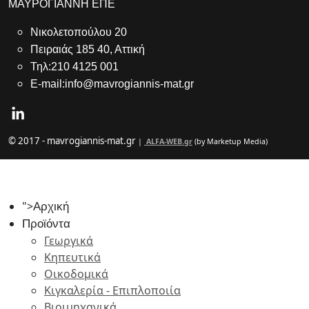
ΜΑΥΡΟΓΙΑΝΝΗ ΕΠΕ
Νικολετοπούλου 20
Πειραιάς 185 40, Αττική
Τηλ:210 4125 001
E-mail:info@mavrogiannis-mat.gr
© 2017 - mavrogiannis-mat.gr
|
ALFA-WEB.gr
(by Marketup Media)
">
Αρχική
Προϊόντα
Γεωργικά
Κηπευτικά
Οικοδομικά
Κιγκαλερία - Επιπλοποιία
Βιοιμηχανικά