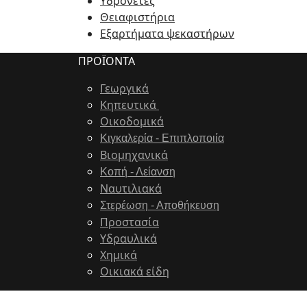
Υδρονέτες
Θειαφιστήρια
Εξαρτήματα ψεκαστήρων
ΠΡΟΪΟΝΤΑ
Γεωργικά
Κηπευτικά
Οικοδομικά
Κιγκαλερία - Επιπλοποιία
Bιομηχανικά
Κοπή - Λείανση
Ναυτιλιακά
Στερέωση - Αποθήκευση
Προστασία
Υδραυλικά
Χημικά
Οικιακά είδη