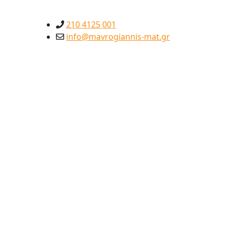
210 4125 001
info@mavrogiannis-mat.gr