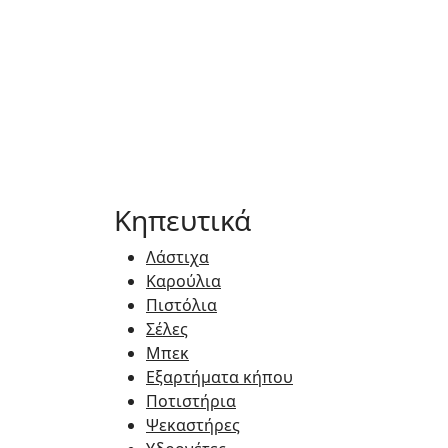
Κηπευτικά
Λάστιχα
Καρούλια
Πιστόλια
Σέλες
Μπεκ
Εξαρτήματα κήπου
Ποτιστήρια
Ψεκαστήρες